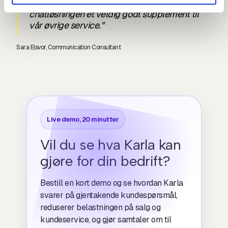
rask hjelp når behovet oppstår, og her er
chatløsningen et veldig godt supplement til
vår øvrige service."
Sara Elsvor, Communication Consultant
Live demo, 20 minutter
Vil du se hva Karla kan
gjøre for din bedrift?
Bestill en kort demo og se hvordan Karla
svarer på gjentakende kundespørsmål,
reduserer belastningen på salg og
kundeservice, og gjør samtaler om til