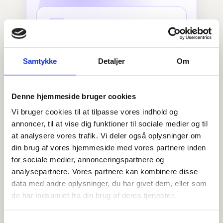
KARLA SEARCH
Samtykke
Detaljer
Om
300
målrettede søk / mnd.
Innbyggere guidet rett til riktig svar.
Denne hjemmeside bruger cookies
Vi bruger cookies til at tilpasse vores indhold og
annoncer, til at vise dig funktioner til sociale medier og til
at analysere vores trafik. Vi deler også oplysninger om
din brug af vores hjemmeside med vores partnere inden
for sociale medier, annonceringspartnere og
KARLA CHAT
analysepartnere. Vores partnere kan kombinere disse
2 100+
data med andre oplysninger, du har givet dem, eller som
meldinger / mnd.
de har indsamlet fra din brug af deres tjenester.
Fordelt på over 700 unike innbyggersamtaler.
Samtykkevalg