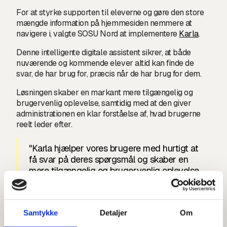
For at styrke supporten til eleverne og gøre den store
mængde information på hjemmesiden nemmere at
navigere i, valgte SOSU Nord at implementere
Karla
.
Denne intelligente digitale assistent sikrer, at både
nuværende og kommende elever altid kan finde de
svar, de har brug for, præcis når de har brug for dem.
Løsningen skaber en markant mere tilgængelig og
brugervenlig oplevelse, samtidig med at den giver
administrationen en klar forståelse af, hvad brugerne
reelt leder efter.
"Karla hjælper vores brugere med hurtigt at
få svar på deres spørgsmål og skaber en
mere tilgængelig og brugervenlig oplevelse
på vores hjemmeside. For vores elever
betyder det, at de nemmere kan finde svar
på praktiske spørgsmål om uddannelse,
Samtykke
Detaljer
Om
optagelse og hverdagen hos os, også uden
for vores normale åbningstider. Samtidig