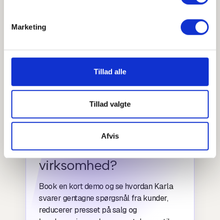
Denne proaktive tilgang reducerer ikke blot den
administrative byrde for personalet, men skaber også
Marketing
en meget mere smidig og engagerende digital
oplevelse for alle med tilknytning til skolen.
Tillad alle
Tillad valgte
Live demo, kun 20 minutter
Vil du se hvad Karla
Afvis
kan gøre for din
virksomhed?
Book en kort demo og se hvordan Karla
svarer gentagne spørgsnål fra kunder,
reducerer presset på salg og