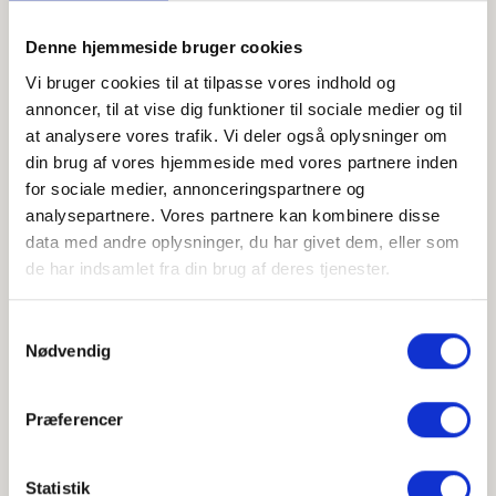
giver det os en bedre indsigt i, hvad
brugerne rent faktisk søger efter, så vi
Denne hjemmeside bruger cookies
løbende kan forbedre vores hjemmeside og
Vi bruger cookies til at tilpasse vores indhold og
vores kommunikation."
annoncer, til at vise dig funktioner til sociale medier og til
at analysere vores trafik. Vi deler også oplysninger om
Mette Skals Ladefoged, Digital udviklingskonsulent
din brug af vores hjemmeside med vores partnere inden
for sociale medier, annonceringspartnere og
Indsigter der driver bedre
analysepartnere. Vores partnere kan kombinere disse
kommunikation
data med andre oplysninger, du har givet dem, eller som
de har indsamlet fra din brug af deres tjenester.
Værdien af den digitale assistent rækker langt ud over
blot at besvare spørgsmål. Ved løbende at analysere
de interaktioner og søgninger, som eleverne foretager,
Samtykkevalg
får SOSU Nord et unikt og datadrevet perspektiv på
Nødvendig
deres målgruppe.
Disse værdifulde indsigter bliver brugt aktivt til at
Præferencer
optimere indholdet på hjemmesiden, hvilket sikrer, at
kommunikationen altid matcher elevernes reelle behov
og bekymringer.
Statistik