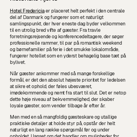
Hotel Fredericia
er placeret helt perfekt i den centrale
del af Danmark og fungerer som et naturligt
samlingspunkt, der hver eneste dag byder velkommen
til en utrolig bred vifte af gæster. Fra travle
forretningsrejsende og konferencedeltagere, der søger
professionelle rammer, til par på romantisk weekend
og børnefamilier på ferie i det smukke lokalområde,
fungerer hotellet som en yderst behagelig base tæt på
bylivet.
Når gæster ankommer med så mange forskellige
formål, er det den absolut højeste prioritet for ledelsen
at sikre et ophold, der føles ubesværet,
imødekommende og nemt fra start til slut. Det er netop
dette høje niveau af bekvemmelighed, der skaber
loyale gæster, som vender tilbage år efter år.
Men med en så mangfoldig gæsteskare og utallige
praktiske detaljer at holde styr på, opstår der helt
naturligt en lang række spørgsmål før og under
opholdet. Uanset om det handler om muligheder for