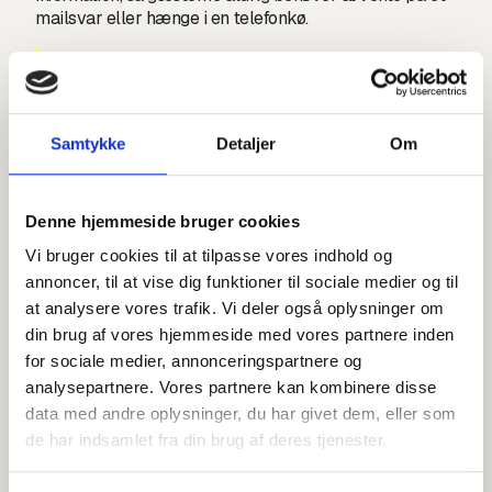
mailsvar eller hænge i en telefonkø.
"Vi er glade for samarbejdet med Karla, da
det gør det nemmere og hurtigere for vores
gæster at få svar på deres spørgsmål
døgnet rundt. Karla Chatbot er med til at
Samtykke
Detaljer
Om
sikre, at vi kan levere en endnu bedre
gæsteoplevelse gennem effektiv
kommunikation og høj tilgængelighed,
Denne hjemmeside bruger cookies
samtidig med at det giver vores
Vi bruger cookies til at tilpasse vores indhold og
medarbejdere mere tid til den personlige
annoncer, til at vise dig funktioner til sociale medier og til
service."
at analysere vores trafik. Vi deler også oplysninger om
din brug af vores hjemmeside med vores partnere inden
Sybille Merz Klaris, Receptions- og Konferencechef
for sociale medier, annonceringspartnere og
analysepartnere. Vores partnere kan kombinere disse
data med andre oplysninger, du har givet dem, eller som
Mere tid til det personlige og
de har indsamlet fra din brug af deres tjenester.
nærværende værtskab