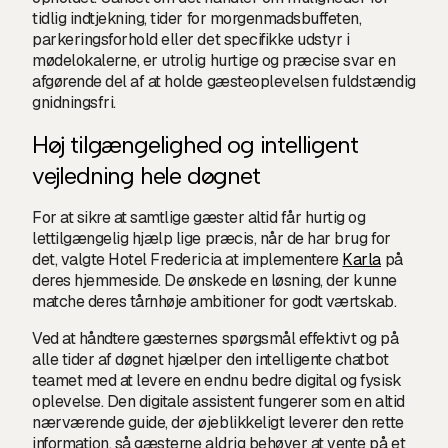
tidlig indtjekning, tider for morgenmadsbuffeten,
parkeringsforhold eller det specifikke udstyr i
mødelokalerne, er utrolig hurtige og præcise svar en
afgørende del af at holde gæsteoplevelsen fuldstændig
gnidningsfri.
Høj tilgængelighed og intelligent
vejledning hele døgnet
For at sikre at samtlige gæster altid får hurtig og
lettilgængelig hjælp lige præcis, når de har brug for
det, valgte Hotel Fredericia at implementere
Karla
på
deres hjemmeside. De ønskede en løsning, der kunne
matche deres tårnhøje ambitioner for godt værtskab.
Ved at håndtere gæsternes spørgsmål effektivt og på
alle tider af døgnet hjælper den intelligente chatbot
teamet med at levere en endnu bedre digital og fysisk
oplevelse. Den digitale assistent fungerer som en altid
nærværende guide, der øjeblikkeligt leverer den rette
information, så gæsterne aldrig behøver at vente på et