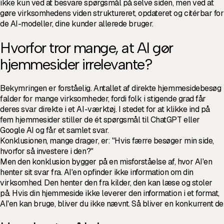
ikke kun ved at besvare spørgsmål på selve siden, men ved at
gøre virksomhedens viden struktureret, opdateret og citérbar for
de AI-modeller, dine kunder allerede bruger.
Hvorfor tror mange, at AI gør
hjemmesider irrelevante?
Bekymringen er forståelig. Antallet af direkte hjemmesidebesøg
falder for mange virksomheder, fordi folk i stigende grad får
deres svar direkte i et AI-værktøj. I stedet for at klikke ind på
fem hjemmesider stiller de ét spørgsmål til ChatGPT eller
Google AI og får et samlet svar.
Konklusionen, mange drager, er: "Hvis færre besøger min side,
hvorfor så investere i den?"
Men den konklusion bygger på en misforståelse af, hvor AI'en
henter sit svar fra. AI'en opfinder ikke information om din
virksomhed. Den henter den fra kilder, den kan læse og stoler
på. Hvis din hjemmeside ikke leverer den information i et format,
AI'en kan bruge, bliver du ikke nævnt. Så bliver en konkurrent de