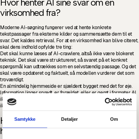
Hvor henter AI sine svar om en
virksomhed fra?
Moderne AI-søgning fungerer ved at hente konkrete
tekstpassager fra eksterne kilder og sammensætte dem til et
svar. Det kaldes retrieval. For at en virksomhed kan blive citeret,
skal dens indhold opfylde tre ting:
Det skal kunne læses af AI-crawlere, altså ikke være blokeret
teknisk. Det skal være struktureret, så svaret på et konkret
spørgsmål kan udtrækkes som en selvstændig passage. Og det
skal være opdateret og faktuelt, så modellen vurderer det som
troværdigt.
En almindelig hjemmeside er sjældent bygget med det for øje.
Information ligger spredt, er forældet, eller er gemt i formater AI
ikke kan tolke. Resultatet er, at virksomheden har viden, men
ikke bliver fundet.
Hvordan gør en AI-kundeservice din
Samtykke
Detaljer
Om
hjemmeside mere synlig i AI-svar?