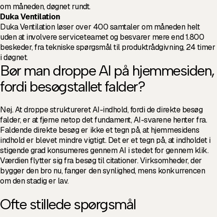
om måneden, døgnet rundt.
Duka Ventilation
Duka Ventilation løser over 400 samtaler om måneden helt
uden at involvere serviceteamet og besvarer mere end 1.800
beskeder, fra tekniske spørgsmål til produktrådgivning, 24 timer
i døgnet.
Bør man droppe AI på hjemmesiden,
fordi besøgstallet falder?
Nej. At droppe struktureret AI-indhold, fordi de direkte besøg
falder, er at fjerne netop det fundament, AI-svarene henter fra.
Faldende direkte besøg er ikke et tegn på, at hjemmesidens
indhold er blevet mindre vigtigt. Det er et tegn på, at indholdet i
stigende grad konsumeres gennem AI i stedet for gennem klik.
Værdien flytter sig fra besøg til citationer. Virksomheder, der
bygger den bro nu, fanger den synlighed, mens konkurrencen
om den stadig er lav.
Ofte stillede spørgsmål