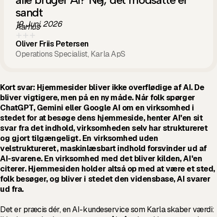
sandt
19. Juni, 2026
Aarhus
Oliver Friis Petersen
Operations Specialist, Karla ApS
Kort svar: Hjemmesider bliver ikke overflødige af AI. De
bliver vigtigere, men på en ny måde. Når folk spørger
ChatGPT, Gemini eller Google AI om en virksomhed i
stedet for at besøge dens hjemmeside, henter AI'en sit
svar fra det indhold, virksomheden selv har struktureret
og gjort tilgængeligt. En virksomhed uden
velstruktureret, maskinlæsbart indhold forsvinder ud af
AI-svarene. En virksomhed med det bliver kilden, AI'en
citerer. Hjemmesiden holder altså op med at være et sted,
folk besøger, og bliver i stedet den vidensbase, AI svarer
ud fra.
Det er præcis dér, en AI-kundeservice som Karla skaber værdi: