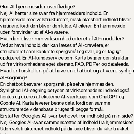
Gør AI hjemmesider overflødige?
Nej. AI henter sine svar fra hjemmesiders indhold. En
hjemmeside med velstruktureret, maskinlæsbart indhold bliver
vigtigere, fordi den bliver den kilde, AI citerer. En hjemmeside
uden forsvinder ud af AI-svarene.
Hvordan bliver min virksomhed citeret af AI-modeller?
Ved at have indhold, der kan læses af AI-crawlere, er
struktureret som konkrete spørgsmål og svar, og er fagligt
opdateret. En AI-kundeservice som Karla bygger den struktur
ud fra virksomhedens eget sitemap, FAQ, PDF'er og datafeeds.
Hvad er forskellen på at have en chatbot og at være synlig i
AI-søgning?
En chatbot besvarer spørgsmål på selve hjemmesiden.
Synlighed i AI-søgning betyder, at virksomhedens indhold også
hentes og citeres af eksterne AI-værktøjer som ChatGPT og
Google AI. Karla leverer begge dele, fordi den samme
strukturerede vidensbase bruges til begge formål.
Erstatter Googles AI-svar behovet for indhold på min side?
Nej. Googles AI-svar sammensættes af indhold fra hjemmesider.
Uden velstruktureret indhold på din side bliver du ikke trukket