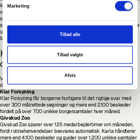
kommer stadig fra virksomheders hjemmesider. Den
Marketing
virksomhed, hvis indhold er klarest struktureret og besvarer
spørgsmålet mest direkte, er den, der bliver trukket ind i AI-
svaret. At være usynlig på sin egen hjemmeside betyder at være
usynlig i Googles AI-svar. At være velstruktureret betyder at
Tillad alle
blive den kilde, der vises.
Konkrete resultater fra virksomheder,
Tillad valgte
der bruger Karla
Afvis
Virksomheder, der bruger Karla til at strukturere og besvare
deres kundehenvendelser, ser målbare resultater hver måned.
Klar Forsyning
Klar Forsyning får borgerne hurtigere til det rigtige svar med
over 300 målrettede søgninger og mere end 2.100 beskeder
fordelt på over 700 unikke borgersamtaler hver måned.
Givskud Zoo
Givskud Zoo sparer over 125 medarbejdertimer om måneden,
fordi rutinehenvendelser besvares automatisk. Karla håndterer
mere end 4.100 beskeder og guider over 1.200 unikke samtaler